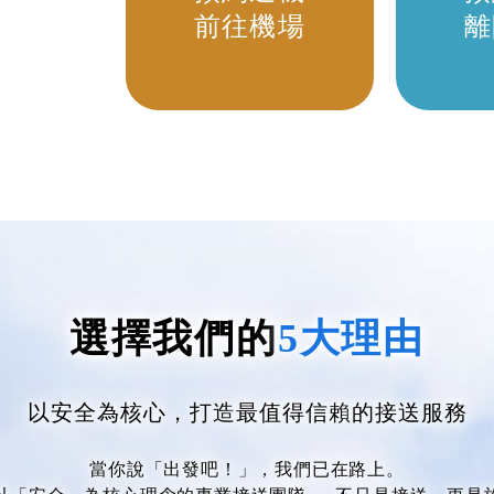
前往機場
離
選擇我們的
5大理由
以安全為核心，打造
最值得信賴
的接送服務
當你說「出發吧！」，我們已在路上。