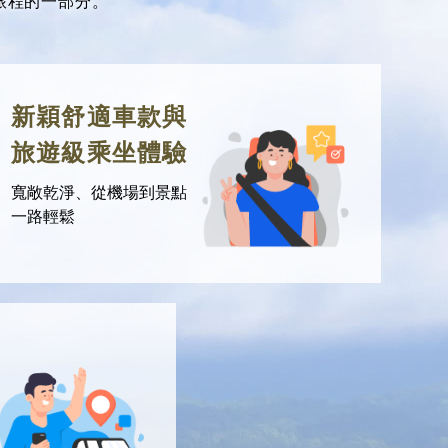
旅程的一部分。
新穎舒適車款與
旅遊級乘坐體驗
寬敞乾淨、從機場到景點
一路輕鬆