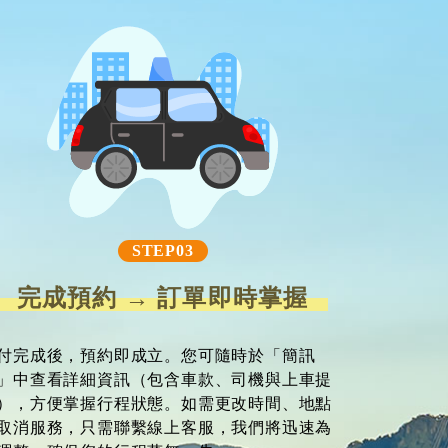
STEP03
完成預約 → 訂單即時掌握
付完成後，預約即成立。您可隨時於「簡訊
」中查看詳細資訊（包含車款、司機與上車提
），方便掌握行程狀態。如需更改時間、地點
取消服務，只需聯繫線上客服，我們將迅速為