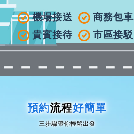
機場接送
商務包車
貴賓接待
市區接駁
預約
流程
好簡單
三步驟帶你輕鬆出發