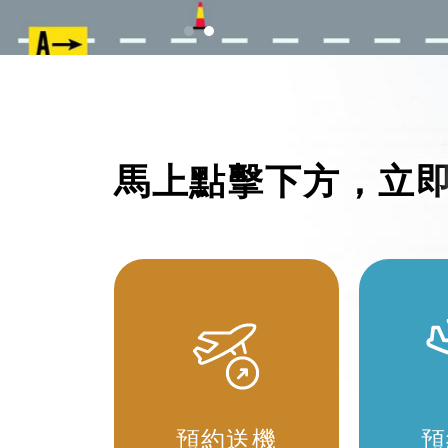
馬上點擊下方，立
預約送機
預