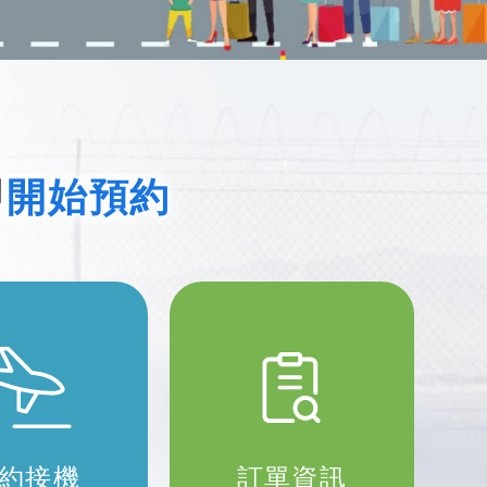
即
開始預約
約接機
訂單資訊