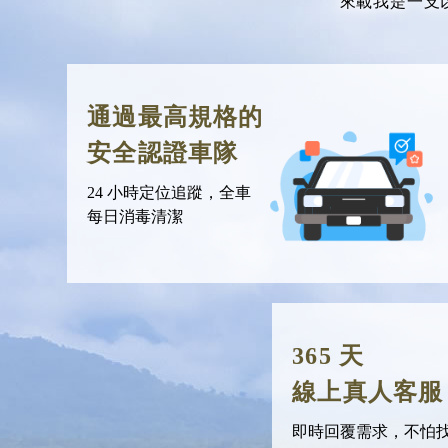
來載我是一支
通過最高規格的
安全認證車隊
24 小時定位追蹤，全車
每日消毒清潔
365 天
線上真人客服
即時回覆需求，不怕