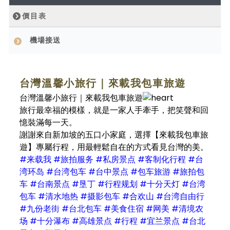
價目表
機場接送
台灣溫馨小旅行｜來載我包車旅遊
台灣溫馨小旅行｜來載我包車旅遊
旅行最幸福的模樣，就是一家人手牽手，把笑聲和回
憶裝滿每一天。
謝謝來自新加坡的五口小家庭，選擇【來載我包車旅
遊】專屬行程，用最輕鬆自在的方式看見台灣的美。
#来载我 #旅拍服务 #私房景点 #客制化行程 #台
湾环岛 #台湾包车 #台中景点 #包车旅游 #旅拍包
车 #台南景点 #垦丁 #行程规划 #十分天灯 #台湾
包车 #清水地热 #摄影包车 #合欢山 #台湾自由行
#九份老街 #台北包车 #美食住宿 #网美 #清境农
场 #十分瀑布 #高雄景点 #行程 #宜兰景点 #台北